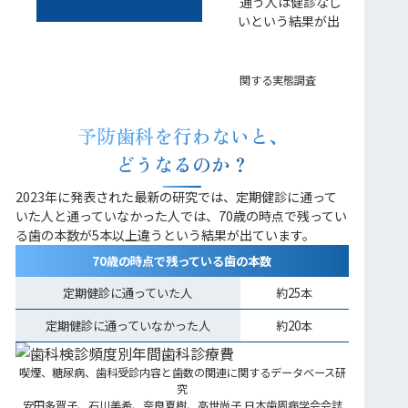
調査では、歯科の定期健診に年3回以上通う人は健診なし
の人と比べて、年間医療費が約9万円低いという結果が出
ています。
平成25年度 香川県歯の健康と医療費に関する実態調査
予防歯科を行わないと、
どうなるのか？
2023年に発表された最新の研究では、定期健診に通って
いた人と通っていなかった人では、70歳の時点で残ってい
る歯の本数が5本以上違うという結果が出ています。
70歳の時点で残っている歯の本数
定期健診に通っていた人
約25本
定期健診に通っていなかった人
約20本
喫煙、糖尿病、歯科受診内容と歯数の関連に関するデータベース研
究
安田多賀子、石川美希、奈良夏樹、高世尚子 日本歯周病学会会誌