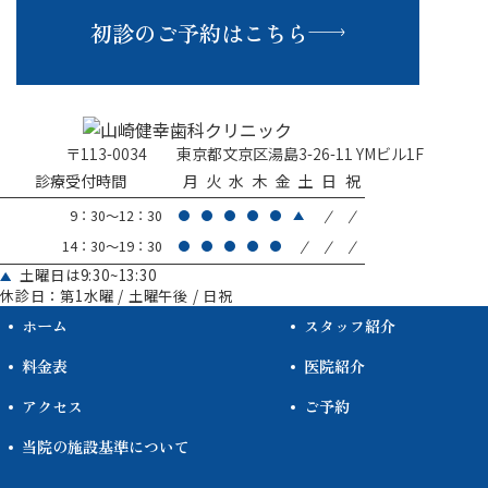
初診のご予約はこちら
〒113-0034
東京都文京区湯島3-26-11 YMビル1F
診療受付時間
月
火
水
木
金
土
日
祝
/
/
9：30～12：30
/
/
/
14：30～19：30
土曜日は9:30~13:30
休診日：第1水曜 / 土曜午後 / 日祝
ホーム
スタッフ紹介
料金表
医院紹介
アクセス
ご予約
当院の施設基準について