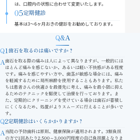
は、口腔内の状態に合わせて変更いたします。
05
定期健診
基本は3〜6ヶ月おきの健診をお勧めしております。
Q&A
Q1
歯石を取るのは痛いですか？
A
歯石を取る際の痛みは人によって異なりますが、一般的には
ほとんど痛みを感じないか、あるいは軽い不快感がある程度
です。痛みを感じやすい方や、歯茎が敏感な場合には、痛み
を軽減するために局所麻酔を使用することもあります。私た
ちは患者さんの快適さを最優先に考え、痛みを最小限に抑え
るためのテクニックを駆使して治療を行っております。ま
た、定期的にクリーニングを受けている場合は歯石が蓄積し
にくくなるため、処置がよりスムーズに行えることが多いで
す。
Q2
定期健診はいくらかかりますか？
A
当院の予防歯科は原則、健康保険が適用されます。3割負担
の方で1回あたり2,500～3,000円程度の自己負担額となりま