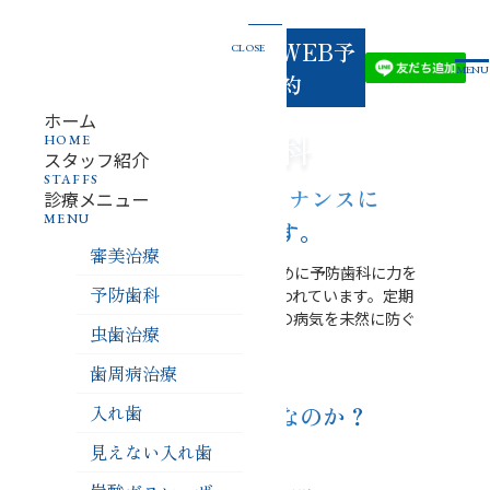
03-
お電話
でのご
WEB予
CLOSE
3834-
予約
MENU
・お問
約
い合わ
せ
4618
ホーム
予防歯科
HOME
スタッフ紹介
STAFFS
当院では、歯のメンテナンスに
診療メニュー
MENU
力を入れています。
審美治療
当院は皆様の健康な笑顔を長く保つために予防歯科に力を
予防歯科
入れており、多くの方が定期健診に通われています。定期
健診を行うことで、虫歯や歯周病などの病気を未然に防ぐ
虫歯治療
ことができます。
歯周病治療
入れ歯
なぜ定期健診が重要なのか？
01
見えない入れ歯