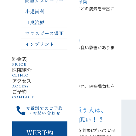
炭酸ガスレーザー
虫歯や歯周病などの予防
定期健診を行うことで、虫歯や歯周病などの病気を未然に
小児歯科
防ぐことができます。
口臭治療
02
マウスピース矯正
健康な生活の基礎
インプラント
口内環境が整うことで、全身の健康にも良い影響がありま
す。
料金表
PRICE
03
医院紹介
CLINIC
経済的なメリット
アクセス
定期健診に通うことにより健康が維持され、医療費負担を
ACCESS
ご予約
軽減することができます。
CONTACT
お電話でのご予約
歯科健診に年3回以上通う人は、
・お問い合わせ
年間医療費が9万円も低い！？
香川県歯科医師会が毎年40歳以上の人を対象に行っている
WEB予約