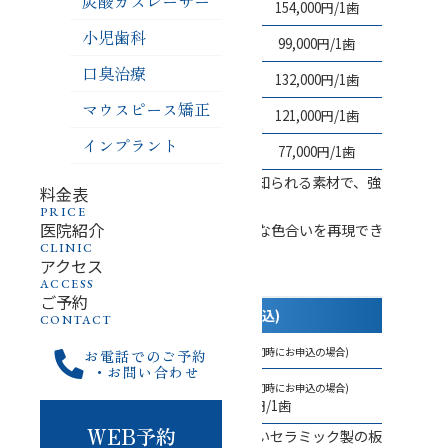
炭酸ガスレーザー
ジルコニアクラウン(日本製)
154,000円/1歯
小児歯科
ジルコニアクラウン(海外製)
99,000円/1歯
口臭治療
e-maxクラウン
132,000円/1歯
マウスピース矯正
セラミックインレー(日本製)
121,000円/1歯
インプラント
セラミックインレー(海外製)
77,000円/1歯
ジルコニアは人工ダイヤモンドとして知られる素材で、強
料金表
度と耐久性に優れています。
PRICE
医院紹介
e-maxは、天然歯に近い透明感と自然な色合いを再現でき
CLINIC
るセラミック素材です。
アクセス
ラミネートベニア
ACCESS
ご予約
種類
料金(税込)
CONTACT
ジルコニア
495,000円/6歯
(6歯同時にお申込の場合)
お電話でのご予約
・お問い合わせ
495,000円/6歯
(6歯同時にお申込の場合)
e-max
110,000円/1歯
WEB予約
ラミネートベニアとは、歯の表面に薄いセラミック製の板