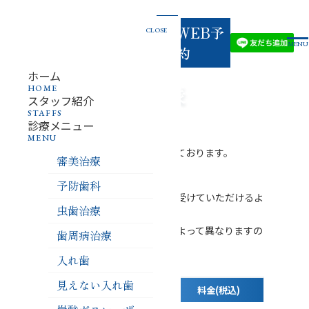
03-
お電話
でのご
WEB予
CLOSE
3834-
予約
MENU
・お問
約
い合わ
せ
4618
ホーム
料金表
HOME
スタッフ紹介
STAFFS
表記に関して
診療メニュー
MENU
料金はすべて税込み表記となっております。
審美治療
メニュー
予防歯科
当院では、患者様にご安心して治療を受けていただけるよ
虫歯治療
う、治療費を明確に提示しております。
治療費は、使用する材料や治療内容によって異なりますの
歯周病治療
で、まずはお気軽にご相談ください。
入れ歯
セラミック治療
見えない入れ歯
種類
料金(税込)