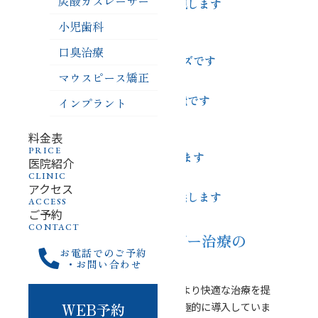
炭酸ガスレーザー
出血も少ない治療を実現します
小児歯科
治癒が早く、
口臭治療
治療後の回復がスムーズです
マウスピース矯正
幅広い症例に対応可能です
インプラント
料金表
殺菌効果が高く、
PRICE
感染リスクを低減します
医院紹介
CLINIC
アクセス
安心・安全な治療を提供します
ACCESS
ご予約
CONTACT
当院の炭酸ガスレーザー治療の
お電話でのご予約
こだわり
・お問い合わせ
当院では、患者さんの負担を軽減し、より快適な治療を提
WEB予約
供するために、炭酸ガスレーザーを積極的に導入していま