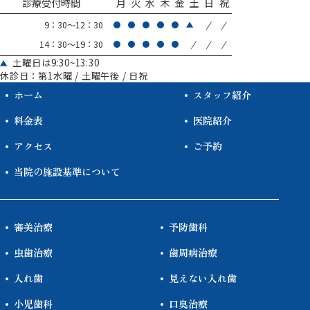
診療受付時間
月
火
水
木
金
土
日
祝
/
/
9：30～12：30
/
/
/
14：30～19：30
土曜日は9:30~13:30
休診日：第1水曜 / 土曜午後 / 日祝
ホーム
スタッフ紹介
料金表
医院紹介
アクセス
ご予約
当院の施設基準について
審美治療
予防歯科
虫歯治療
歯周病治療
入れ歯
見えない入れ歯
小児歯科
口臭治療