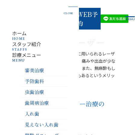
03-
お電話
でのご
WEB予
CLOSE
3834-
予約
MENU
・お問
約
い合わ
せ
4618
ホーム
炭酸ガスレーザー
HOME
スタッフ紹介
STAFFS
炭酸ガスレーザーは、様々な歯科治療に用いられるレーザ
診療メニュー
MENU
ーの一種です。 従来の治療方法に比べ、痛みや出血が少な
く、治癒が早いという特徴があります。 また、無麻酔もし
審美治療
くは麻酔の使用量を少なくできる場合もあるというメリッ
予防歯科
トがあります。
虫歯治療
当院の炭酸ガスレーザー治療の
歯周病治療
5つの特徴
入れ歯
見えない入れ歯
痛みが少なく、