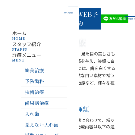
03-
お電話
でのご
WEB予
CLOSE
3834-
予約
MENU
・お問
約
い合わ
せ
4618
ホーム
審美治療
HOME
スタッフ紹介
STAFFS
審美歯科は、歯の機能回復だけでなく、見た目の美しさも
診療メニュー
MENU
追求した歯科治療です。白い歯は清潔感を与え、笑顔に自
信を持たせてくれます。 審美歯科治療には、歯を白くする
審美治療
ホワイトニング、虫歯や欠損部分を自然な白い素材で補う
予防歯科
セラミック治療、歯並びを整える矯正治療など、様々な種
類があります。
虫歯治療
歯周病治療
当院の審美治療種類
入れ歯
当院では、患者様のご要望やお口の状態に合わせて、様々
見えない入れ歯
な審美治療をご提供しています。主な治療内容は以下の通
りです。