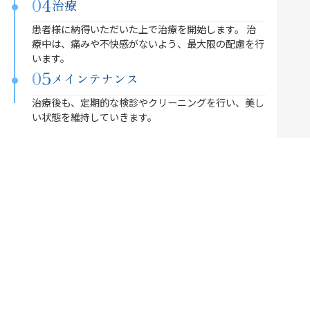
04
治療
患者様に納得いただいた上で治療を開始します。 治
療中は、痛みや不快感がないよう、最大限の配慮を行
います。
05
メインテナンス
治療後も、定期的な検診やクリーニングを行い、美し
い状態を維持していきます。
当院にお越し下さい
山崎健幸歯科クリニックは、千代田線湯島駅4番出口より
徒歩1分の場所にあり、アクセスも大変便利です。
月曜、火曜、木曜、金曜は夜19時半まで診療を行っていま
すので、お仕事帰りにもお気軽にお立ち寄りいただけま
す。
美しい歯で、自信に満ちた笑顔を手に入れましょう。山崎
健幸歯科クリニックでは、患者様一人ひとりの「理想の笑
顔」を実現するために、全力でサポートさせていただきま