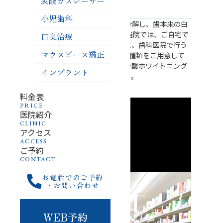
炭酸ガスレーザー
ホワイトニング
小児歯科
歯の表面に付着した色素を分解し、歯本来の白
さを取り戻す治療法です。 当院では、ご自宅で
口臭治療
行うホームホワイトニングと、歯科医院で行う
マウスピース矯正
オフィスホワイトニングの2種類をご用意して
います。当院では、ポリリン酸ホワイトニング
インプラント
も利用可能となっております。
料金表
PRICE
医院紹介
CLINIC
アクセス
ACCESS
ご予約
CONTACT
お電話でのご予約
・お問い合わせ
WEB予約